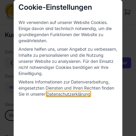
Cookie-Einstellungen
Wir verwenden auf unserer Website Cookies.
Einige davon sind technisch notwendig, um die
Kurskalender von:
kugelrund umsorgt
grundlegenden Funktionen der Website zu
gewährleisten.
Andere helfen uns, unser Angebot zu verbessern,
Datum:
Inhalte zu personalisieren und die Nutzung
unserer Website zu analysieren. Für den Einsatz
Mo
10.8
- So
9.9
Alle Filter
nicht notwendiger Cookies benötigen wir Ihre
Einwilligung.
Darstellung auf:
Weitere Informationen zur Datenverarbeitung,
Wochenbasis
Monatsbasis
eingesetzten Diensten und Ihren Rechten finden
Sie in unserer
Datenschutzerklärung
.
Gesetzte Filter:
Stuttgart
Yoga & Workout