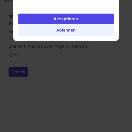
Kurse in den nächsten 30 Tagen ab
10.08.2026
:
Yoga für Jugendliche
Akzeptieren
21.08.2026
(
16:45
Uhr) -
25.09.2026
(
17:45
Uhr)
Ablehnen
Ananda Jyoti Yoga by Carmen
Bei:
Carmen
Standort:
Ananda Jyoti Yoga by Carmen
0
/
5
Details