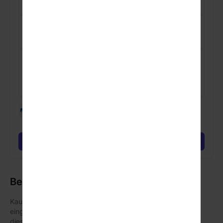
bestimmen.
DAUER
60
Minuten
STANDORT
Nach deinem Kauf melden wir uns bei dir und
machen einen Standort aus.
In den Warenkorb
Beschreibung
Kaum hat sich das Stillen oder Füttern mit der Flasche
eingependelt, tauchen schon die nächsten Fragen auf –
diesmal rund um das Thema Beikost. Wann ist der richtige