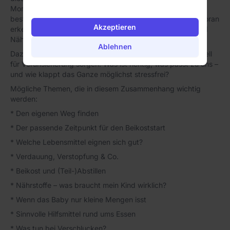
Moment, um damit zu starten? Mit was beginnt man am
besten – muss es wirklich immer Karottenbrei sein? Und woran
Akzeptieren
erkennst du, ob dein Kind gut versorgt ist und ausreichend
Nährstoffe bekommt?
Ablehnen
Dazu kommen viele unterschiedliche Meinungen, die schnell
für Verunsicherung sorgen. Was ist richtig, was passt zu uns –
und wie klappt das Ganze möglichst stressfrei?
Mögliche Themen, die in diesem Zusammenhang wichtig
werden:
* Den eigenen Weg finden
* Der passende Zeitpunkt für den Beikoststart
* Welche Lebensmittel eignen sich gut?
* Verdauung, Verstopfung & Co.
* Beikost und (Teil-)Abstillen
* Nährstoffe – was braucht mein Kind wirklich?
* Wenn das Baby nur kleine Mengen isst
* Sinnvolle Hilfsmittel rund ums Essen
* Was tun bei Verschlucken?